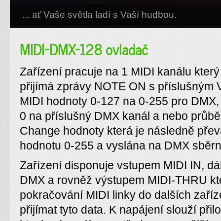
... ať Vaše světla ladí s Vaší hudbou.
MIDI-DMX-128 ovladač
Zařízení pracuje na 1 MIDI kanálu který
přijímá zprávy NOTE ON s příslušným V
MIDI hodnoty 0-127 na 0-255 pro DMX,
0 na příslušný DMX kanál a nebo průběž
Change hodnoty která je následně přev
hodnotu 0-255 a vyslána na DMX sběrni
Zařízení disponuje vstupem MIDI IN, d
DMX a rovněž výstupem MIDI-THRU kter
pokračování MIDI linky do dalších zaříze
přijímat tyto data. K napájení slouží př