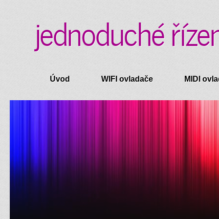
jednoduché řízen
Úvod
WIFI ovladače
MIDI ovl