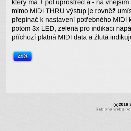
který má + pól uprostřed a - na vnějším
mimo MIDI THRU výstup je rovněž umís
přepínač k nastavení potřebného MIDI k
potom 3x LED, zelená pro indikaci napáj
příchozí platná MIDI data a žlutá indiku
Zpět
(c)2016
šablona webu po